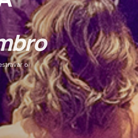
embro
estravar o