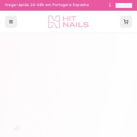
ntrega rápida 24-48h em Portugal e Espanha
Formações Cer
🇵🇹
PT