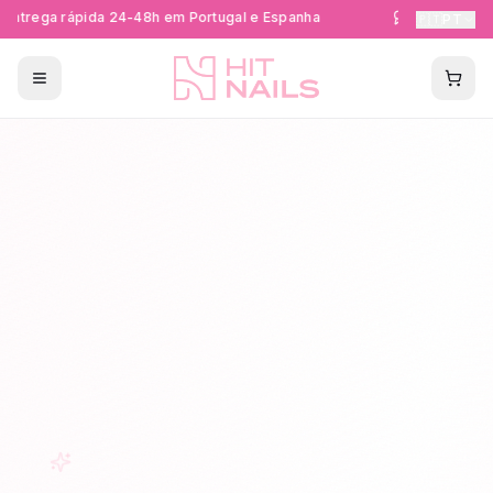
ntrega rápida 24-48h em Portugal e Espanha
Formações Cer
🇵🇹
PT