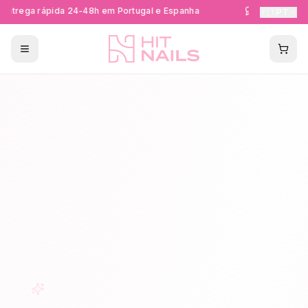
ntrega rápida 24-48h em Portugal e Espanha
Formações Cer
🇵🇹
PT