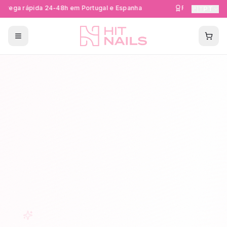
trega rápida 24-48h em Portugal e Espanha
Formações Cert
🇵🇹
PT