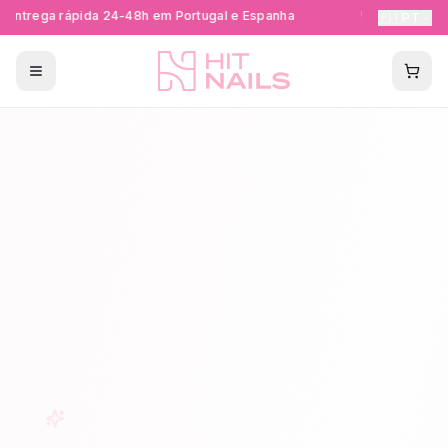
Entrega rápida 24-48h em Portugal e Espanha
Formações Ce
🇵🇹
PT