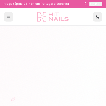
ntrega rápida 24-48h em Portugal e Espanha
Formações Cer
🇵🇹
PT