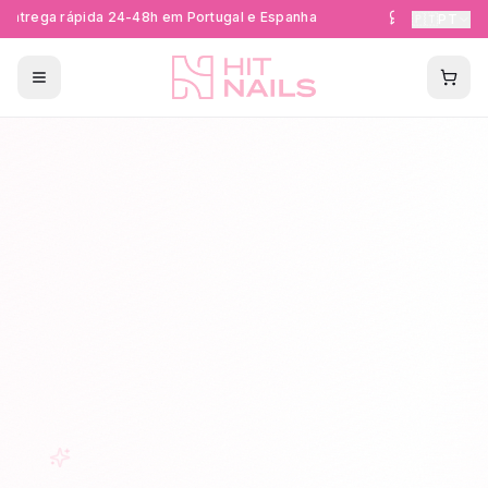
ntrega rápida 24-48h em Portugal e Espanha
Formações Cer
🇵🇹
PT