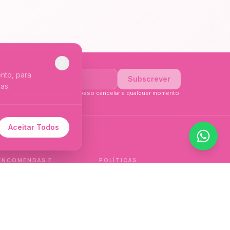
nto, para
Subscrever
as.
li a
Política de Privacidade
. Posso cancelar a qualquer momento.
Aceitar Todos
 de idioma.
ENCOMENDAS E
POLÍTICAS
ENTREGAS
Política de qualidade
Envios e Devoluções
Política de privacidade
Termos e condições
Política de cookies
de venda