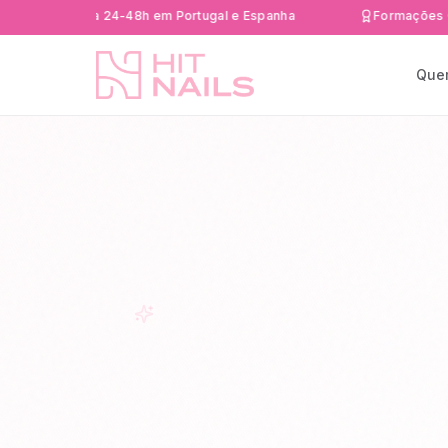
 rápida 24-48h em Portugal e Espanha
Formações Certific
Que