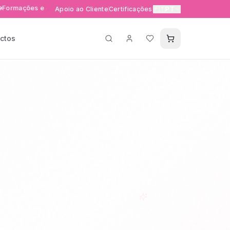
es e eventos exclusivos
Entrega rápida 24-48h em Portuga
Apoio ao Cliente
Certificações
🇵🇹
PT
ctos