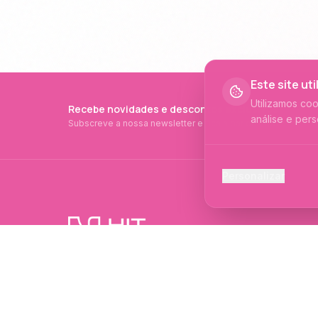
Este site ut
Utilizamos co
Recebe novidades e descontos exclusivos
análise e pers
Subscreve a nossa newsletter e fica a par de tudo.
Cookies Ess
Personalizar
Necessários p
Cookies Ana
Ajudam-nos a 
PRODUTOS PROFISSIONAIS DESDE 2015
Cookies de
Produtos profissionais e formações para
Permitem camp
evolução no mundo das unhas e estética.