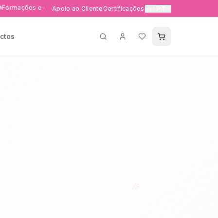
es e eventos exclusivos
Entrega rápida 24-48h em Portuga
Apoio ao Cliente
Certificações
🇵🇹
PT
ctos