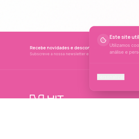
Este site ut
Utilizamos co
Recebe novidades e descontos exclusivos
análise e pers
Subscreve a nossa newsletter e fica a par de tudo.
Cookies Ess
Personalizar
Necessários p
Cookies Ana
Ajudam-nos a 
PRODUTOS PROFISSIONAIS DESDE 2015
Cookies de
Produtos profissionais e formações para
Permitem camp
evolução no mundo das unhas e estética.