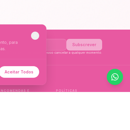
nto, para
Subscrever
as.
li a
Política de Privacidade
. Posso cancelar a qualquer momento.
Aceitar Todos
 de idioma.
ENCOMENDAS E
POLÍTICAS
ENTREGAS
Política de qualidade
Envios e Devoluções
Política de privacidade
Termos e condições
Política de cookies
de venda