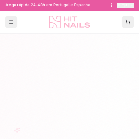
ntrega rápida 24-48h em Portugal e Espanha
Formações Cer
🇵🇹
PT