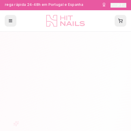
trega rápida 24-48h em Portugal e Espanha
Formações Cer
🇵🇹
PT