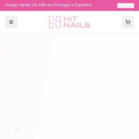
Entrega rápida 24-48h em Portugal e Espanha
Formações Ce
🇵🇹
PT