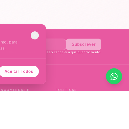
nto, para
Subscrever
as.
li a
Política de Privacidade
. Posso cancelar a qualquer momento.
Aceitar Todos
 de idioma.
ENCOMENDAS E
POLÍTICAS
ENTREGAS
Política de qualidade
Envios e Devoluções
Política de privacidade
Termos e condições
Política de cookies
de venda