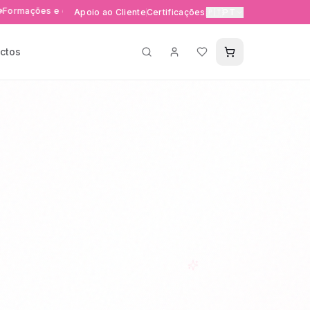
s e eventos exclusivos
Entrega rápida 24-48h em Portuga
Apoio ao Cliente
Certificações
🇵🇹
PT
ctos