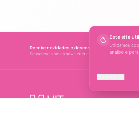
Este site ut
Utilizamos co
Recebe novidades e descontos exclusivos
análise e pers
Subscreve a nossa newsletter e fica a par de tudo.
Cookies Ess
Personalizar
Necessários p
Cookies Ana
Ajudam-nos a 
PRODUTOS PROFISSIONAIS DESDE 2015
Cookies de
Produtos profissionais e formações para
Permitem camp
evolução no mundo das unhas e estética.