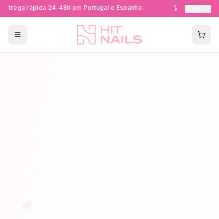
ntrega rápida 24-48h em Portugal e Espanha
Formações Cer
🇵🇹
PT