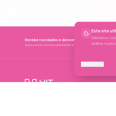
Este site ut
Utilizamos co
Recebe novidades e descontos exclusivos
análise e pers
Subscreve a nossa newsletter e fica a par de tudo.
Cookies Ess
Personalizar
Necessários p
Cookies Ana
Ajudam-nos a 
PRODUTOS PROFISSIONAIS DESDE 2015
Cookies de
Produtos profissionais e formações para
Permitem camp
evolução no mundo das unhas e estética.