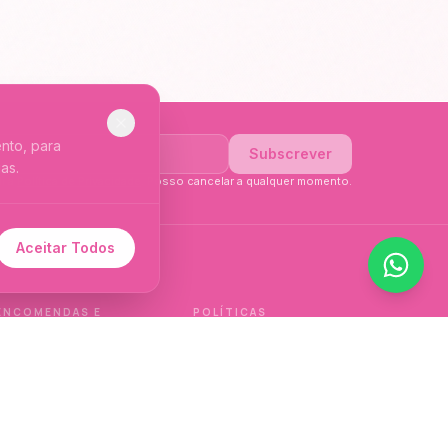
nto, para
Subscrever
as.
li a
Política de Privacidade
. Posso cancelar a qualquer momento.
Aceitar Todos
 de idioma.
ENCOMENDAS E
POLÍTICAS
ENTREGAS
Política de qualidade
Envios e Devoluções
Política de privacidade
Termos e condições
Política de cookies
de venda