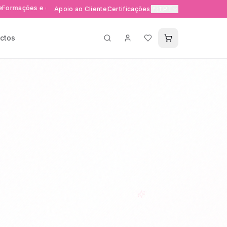
es e eventos exclusivos
Entrega rápida 24-48h em Portuga
Apoio ao Cliente
Certificações
🇵🇹
PT
ctos