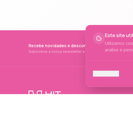
Este site ut
Utilizamos co
Recebe novidades e descontos exclusivos
análise e pers
Subscreve a nossa newsletter e fica a par de tudo.
Cookies Ess
Personalizar
Necessários p
Cookies Ana
Ajudam-nos a 
PRODUTOS PROFISSIONAIS DESDE 2015
Cookies de
Produtos profissionais e formações para
Permitem camp
evolução no mundo das unhas e estética.