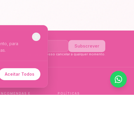
nto, para
Subscrever
as.
li a
Política de Privacidade
. Posso cancelar a qualquer momento.
Aceitar Todos
 de idioma.
ENCOMENDAS E
POLÍTICAS
ENTREGAS
Política de qualidade
Envios e Devoluções
Política de privacidade
Termos e condições
Política de cookies
de venda