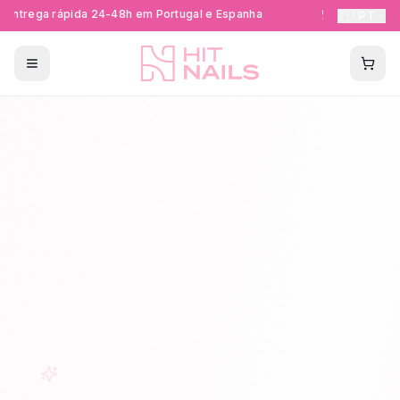
Entrega rápida 24-48h em Portugal e Espanha
Formações Ce
🇵🇹
PT