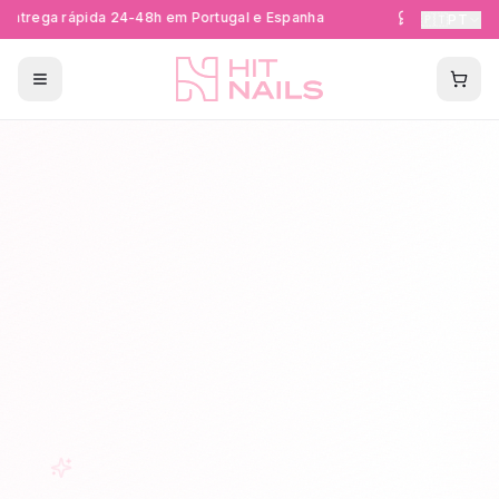
ntrega rápida 24-48h em Portugal e Espanha
Formações Cer
🇵🇹
PT