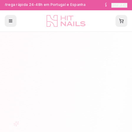
ntrega rápida 24-48h em Portugal e Espanha
Formações Cer
🇵🇹
PT