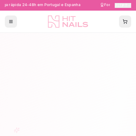
ga rápida 24-48h em Portugal e Espanha
Formações Certif
🇵🇹
PT