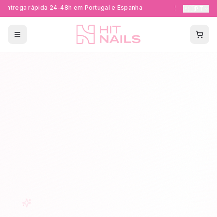
Entrega rápida 24-48h em Portugal e Espanha
Formações Ce
🇵🇹
PT