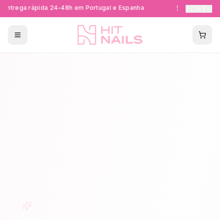
Entrega rápida 24-48h em Portugal e Espanha
Formações Ce
🇵🇹
PT