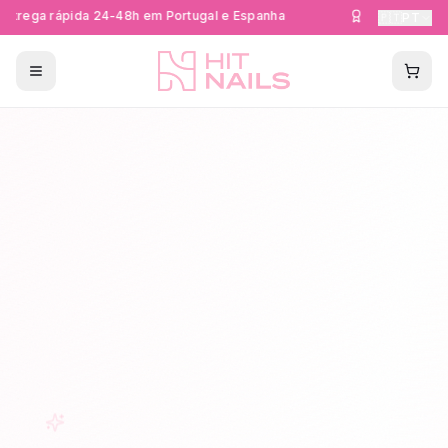
trega rápida 24-48h em Portugal e Espanha
Formações Cer
🇵🇹
PT