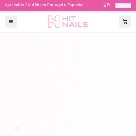
rega rápida 24-48h em Portugal e Espanha
Formações Certi
🇵🇹
PT