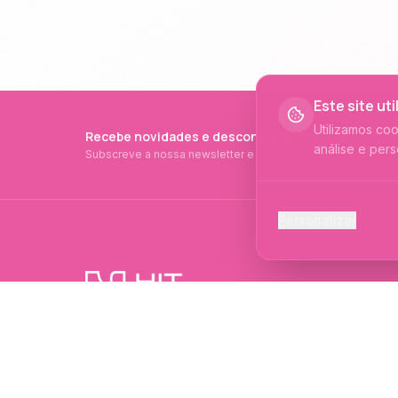
Este site ut
Utilizamos co
Recebe novidades e descontos exclusivos
análise e pers
Subscreve a nossa newsletter e fica a par de tudo.
Cookies Ess
Personalizar
Necessários p
Cookies Ana
Ajudam-nos a 
PRODUTOS PROFISSIONAIS DESDE 2015
Cookies de
Produtos profissionais e formações para
Permitem camp
evolução no mundo das unhas e estética.