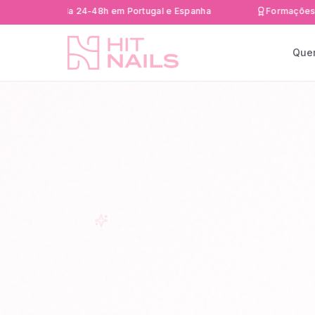
a rápida 24-48h em Portugal e Espanha
Formações Certific
Que