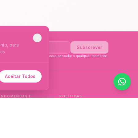
nto, para
Subscrever
as.
li a
Política de Privacidade
. Posso cancelar a qualquer momento.
Aceitar Todos
 de idioma.
ENCOMENDAS E
POLÍTICAS
ENTREGAS
Política de qualidade
Envios e Devoluções
Política de privacidade
Termos e condições
Política de cookies
de venda