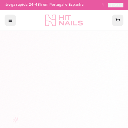
ntrega rápida 24-48h em Portugal e Espanha
Formações Ce
🇵🇹
PT