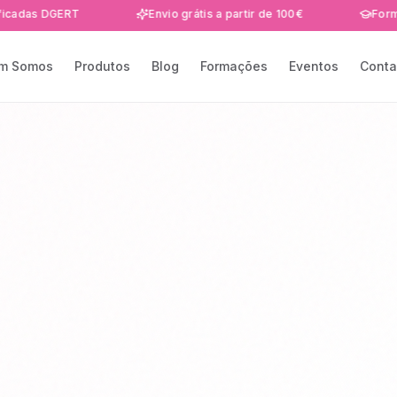
DGERT
Envio grátis a partir de 100€
Formações e 
m Somos
Produtos
Blog
Formações
Eventos
Conta