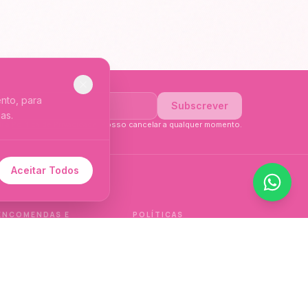
nto, para
Subscrever
as.
li a
Política de Privacidade
. Posso cancelar a qualquer momento.
Aceitar Todos
 de idioma.
ENCOMENDAS E
POLÍTICAS
ENTREGAS
Política de qualidade
Envios e Devoluções
Política de privacidade
Termos e condições
Política de cookies
de venda