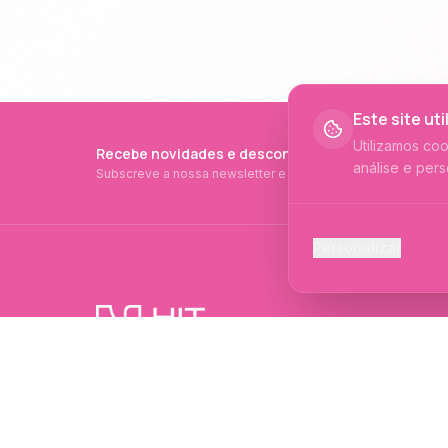
Este site ut
Utilizamos co
Recebe novidades e descontos exclusivos
análise e pers
Subscreve a nossa newsletter e fica a par de tudo.
Cookies Ess
Personalizar
Necessários p
Cookies Ana
Ajudam-nos a 
PRODUTOS PROFISSIONAIS DESDE 2015
Cookies de
Produtos profissionais e formações para
Permitem camp
evolução no mundo das unhas e estética.