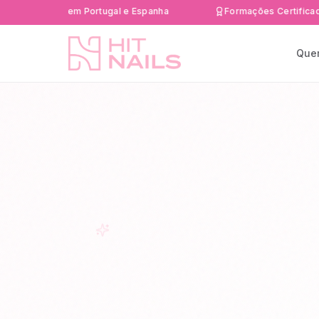
4-48h em Portugal e Espanha
Formações Certificadas DGER
Que