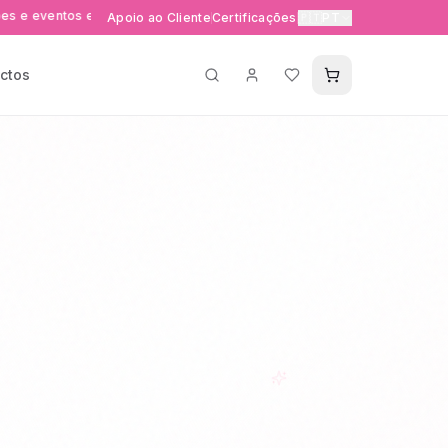
tos exclusivos
Entrega rápida 24-48h em Portugal e Espan
Apoio ao Cliente
Certificações
🇵🇹
PT
ctos