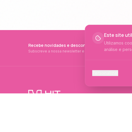
Este site ut
Utilizamos co
Recebe novidades e descontos exclusivos
análise e pers
Subscreve a nossa newsletter e fica a par de tudo.
Cookies Ess
Personalizar
Necessários p
Cookies Ana
Ajudam-nos a 
PRODUTOS PROFISSIONAIS DESDE 2015
Cookies de
Produtos profissionais e formações para
Permitem camp
evolução no mundo das unhas e estética.