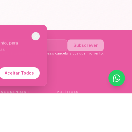
nto, para
Subscrever
as.
li a
Política de Privacidade
. Posso cancelar a qualquer momento.
Aceitar Todos
 de idioma.
ENCOMENDAS E
POLÍTICAS
ENTREGAS
Política de qualidade
Envios e Devoluções
Política de privacidade
Termos e condições
Política de cookies
de venda