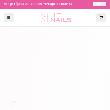
Entrega rápida 24-48h em Portugal e Espanha
Formações Ce
🇵🇹
PT