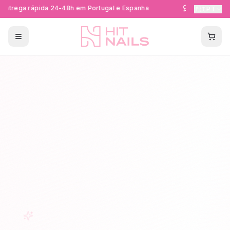
ntrega rápida 24-48h em Portugal e Espanha
Formações Cer
🇵🇹
PT