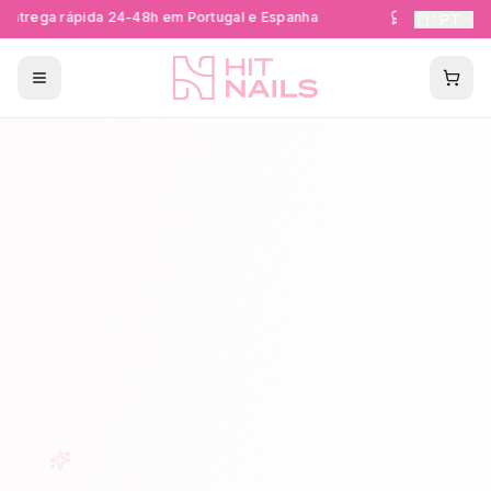
ntrega rápida 24-48h em Portugal e Espanha
Formações Cer
🇵🇹
PT