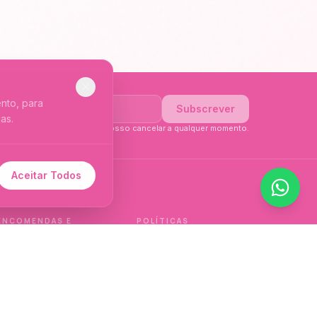
nto, para
Subscrever
as.
li a
Política de Privacidade
. Posso cancelar a qualquer momento.
Aceitar Todos
 de idioma.
ENCOMENDAS E
POLÍTICAS
ENTREGAS
Política de qualidade
Envios e Devoluções
Política de privacidade
Termos e condições
Política de cookies
de venda