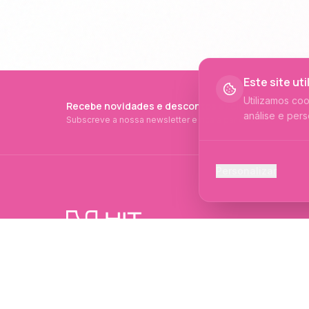
Este site ut
Utilizamos co
Recebe novidades e descontos exclusivos
análise e pers
Subscreve a nossa newsletter e fica a par de tudo.
Cookies Ess
Personalizar
Necessários p
Cookies Ana
Ajudam-nos a 
PRODUTOS PROFISSIONAIS DESDE 2015
Cookies de
Produtos profissionais e formações para
Permitem camp
evolução no mundo das unhas e estética.