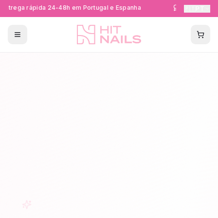
ntrega rápida 24-48h em Portugal e Espanha
Formações Cer
🇵🇹
PT