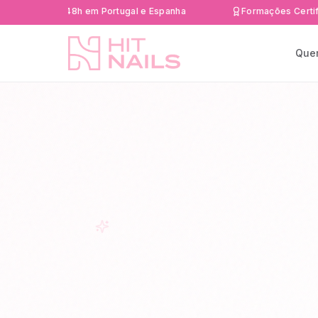
da 24-48h em Portugal e Espanha
Formações Certificadas 
Que