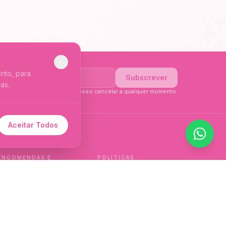
nto, para
Subscrever
as.
li a
Política de Privacidade
. Posso cancelar a qualquer momento.
Aceitar Todos
 de idioma.
ENCOMENDAS E
POLÍTICAS
ENTREGAS
Política de qualidade
Envios e Devoluções
Política de privacidade
Termos e condições
Política de cookies
de venda