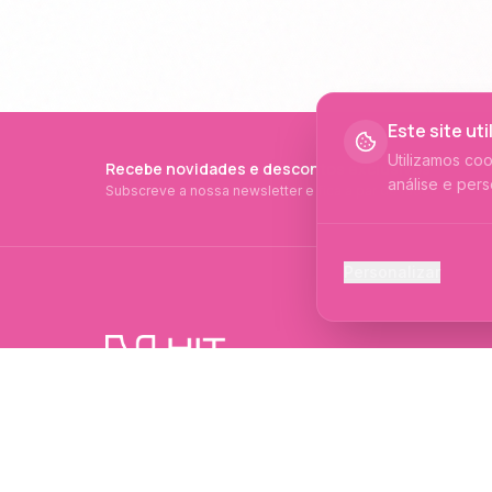
Este site ut
Utilizamos co
Recebe novidades e descontos exclusivos
análise e pers
Subscreve a nossa newsletter e fica a par de tudo.
Cookies Ess
Personalizar
Necessários p
Cookies Ana
Ajudam-nos a 
PRODUTOS PROFISSIONAIS DESDE 2015
Cookies de
Produtos profissionais e formações para
Permitem camp
evolução no mundo das unhas e estética.