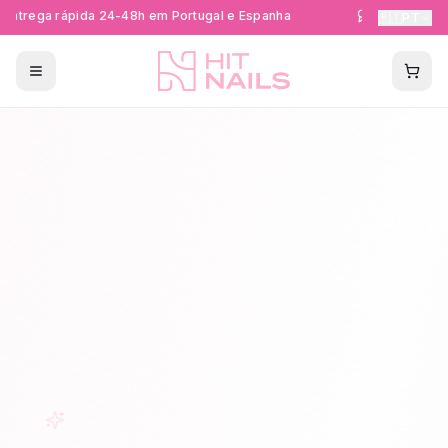
ntrega rápida 24-48h em Portugal e Espanha
Formações Cer
🇵🇹
PT