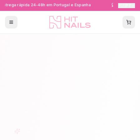
ntrega rápida 24-48h em Portugal e Espanha
Formações Cer
🇵🇹
PT