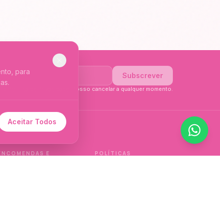
nto, para
Subscrever
as.
li a
Política de Privacidade
. Posso cancelar a qualquer momento.
Aceitar Todos
 de idioma.
ENCOMENDAS E
POLÍTICAS
ENTREGAS
Política de qualidade
Envios e Devoluções
Política de privacidade
Termos e condições
Política de cookies
de venda