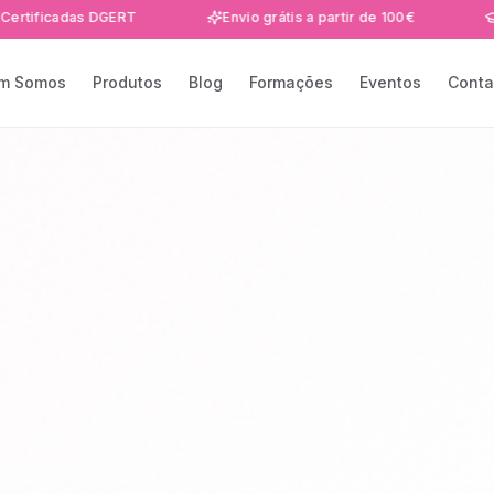
adas DGERT
Envio grátis a partir de 100€
Formaçõ
m Somos
Produtos
Blog
Formações
Eventos
Conta