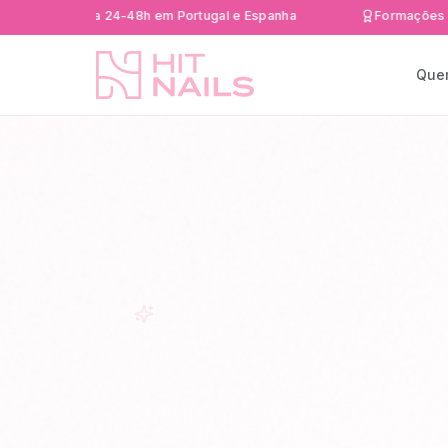
 rápida 24-48h em Portugal e Espanha
Formações Certific
Que