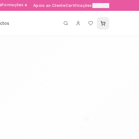
es e eventos exclusivos
Entrega rápida 24-48h em Portuga
Apoio ao Cliente
Certificações
🇵🇹
PT
ctos