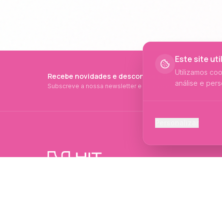
Este site ut
Utilizamos co
Recebe novidades e descontos exclusivos
análise e pers
Subscreve a nossa newsletter e fica a par de tudo.
Cookies Ess
Personalizar
Necessários p
Cookies Ana
Ajudam-nos a 
PRODUTOS PROFISSIONAIS DESDE 2015
Cookies de
Produtos profissionais e formações para
Permitem camp
evolução no mundo das unhas e estética.