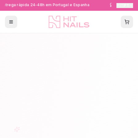
ntrega rápida 24-48h em Portugal e Espanha
Formações Cer
🇵🇹
PT