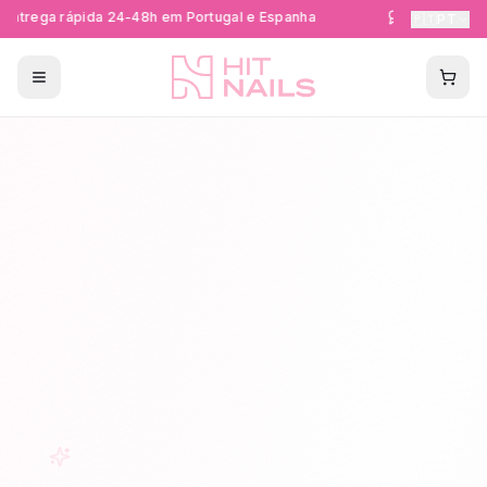
ntrega rápida 24-48h em Portugal e Espanha
Formações Cer
🇵🇹
PT