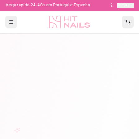
ntrega rápida 24-48h em Portugal e Espanha
Formações Cer
🇵🇹
PT