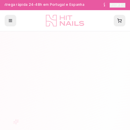
ntrega rápida 24-48h em Portugal e Espanha
Formações Cer
🇵🇹
PT