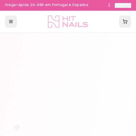
ntrega rápida 24-48h em Portugal e Espanha
Formações Cer
🇵🇹
PT