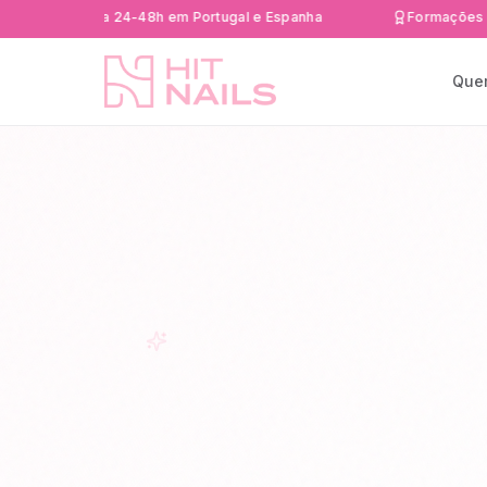
 rápida 24-48h em Portugal e Espanha
Formações Certifica
Que