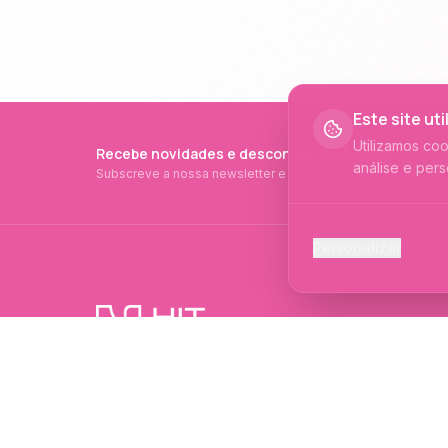
Este site ut
Utilizamos co
Recebe novidades e descontos exclusivos
análise e pers
Subscreve a nossa newsletter e fica a par de tudo.
Cookies Ess
Personalizar
Necessários p
Cookies Ana
Ajudam-nos a 
PRODUTOS PROFISSIONAIS DESDE 2015
Cookies de
Produtos profissionais e formações para
Permitem camp
evolução no mundo das unhas e estética.