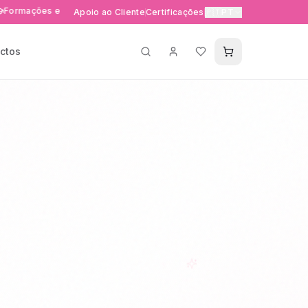
s e eventos exclusivos
Entrega rápida 24-48h em Portuga
Apoio ao Cliente
Certificações
🇵🇹
PT
ctos