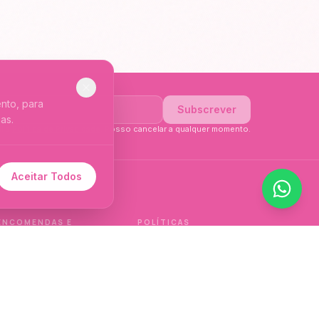
nto, para
Subscrever
as.
li a
Política de Privacidade
. Posso cancelar a qualquer momento.
Aceitar Todos
 de idioma.
ENCOMENDAS E
POLÍTICAS
ENTREGAS
Política de qualidade
Envios e Devoluções
Política de privacidade
Termos e condições
Política de cookies
de venda