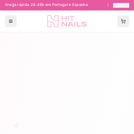
Entrega rápida 24-48h em Portugal e Espanha
Formações Ce
🇵🇹
PT