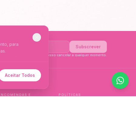
nto, para
Subscrever
as.
li a
Política de Privacidade
. Posso cancelar a qualquer momento.
Aceitar Todos
 de idioma.
ENCOMENDAS E
POLÍTICAS
ENTREGAS
Política de qualidade
Envios e Devoluções
Política de privacidade
Termos e condições
Política de cookies
de venda