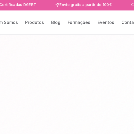
das DGERT
Envio grátis a partir de 100€
Formaçõe
m Somos
Produtos
Blog
Formações
Eventos
Conta