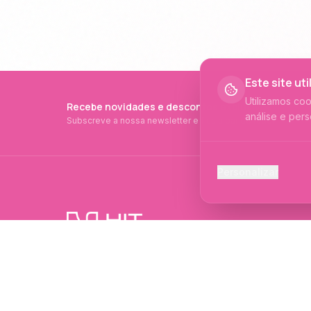
Este site ut
Utilizamos co
Recebe novidades e descontos exclusivos
análise e pers
Subscreve a nossa newsletter e fica a par de tudo.
Cookies Ess
Personalizar
Necessários p
Cookies Ana
Ajudam-nos a 
PRODUTOS PROFISSIONAIS DESDE 2015
Cookies de
Produtos profissionais e formações para
Permitem camp
evolução no mundo das unhas e estética.