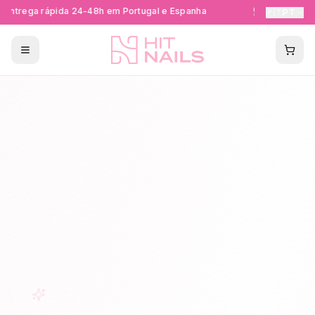
Entrega rápida 24-48h em Portugal e Espanha
Formações Ce
🇵🇹
PT