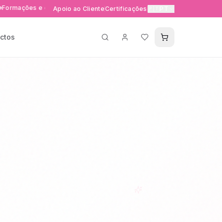
es e eventos exclusivos
Entrega rápida 24-48h em Portuga
Apoio ao Cliente
Certificações
🇵🇹
PT
ctos