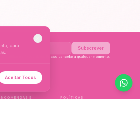
nto, para
Subscrever
as.
li a
Política de Privacidade
. Posso cancelar a qualquer momento.
Aceitar Todos
 de idioma.
ENCOMENDAS E
POLÍTICAS
ENTREGAS
Política de qualidade
Envios e Devoluções
Política de privacidade
Termos e condições
Política de cookies
de venda