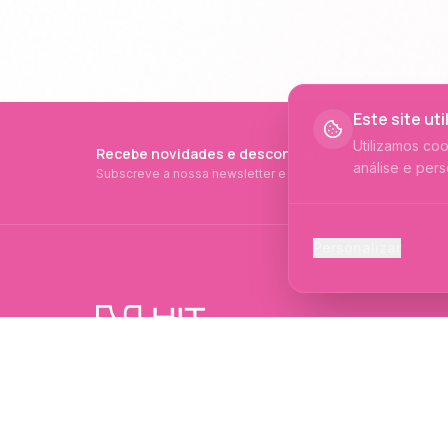
Este site ut
Utilizamos co
Recebe novidades e descontos exclusivos
análise e pers
Subscreve a nossa newsletter e fica a par de tudo.
Cookies Ess
Personalizar
Necessários p
Cookies Ana
Ajudam-nos a 
PRODUTOS PROFISSIONAIS DESDE 2015
Cookies de
Produtos profissionais e formações para
Permitem camp
evolução no mundo das unhas e estética.