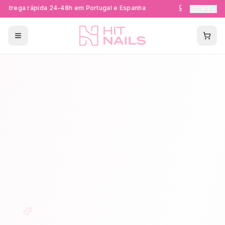
ntrega rápida 24-48h em Portugal e Espanha
Formações Ce
🇵🇹
PT