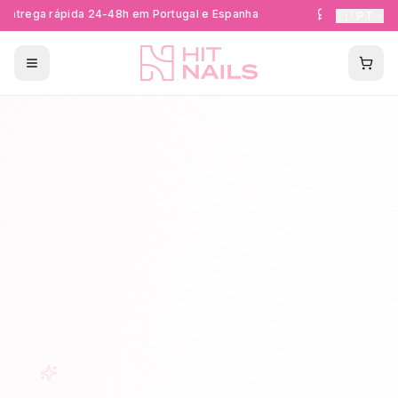
ntrega rápida 24-48h em Portugal e Espanha
Formações Cer
🇵🇹
PT